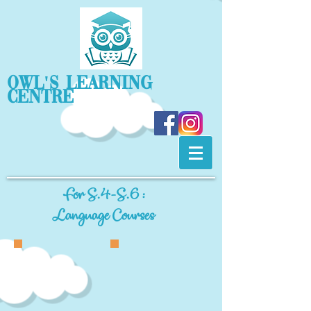
OWL'S Learning
Centre
For S.4-S.6 :
Language Courses