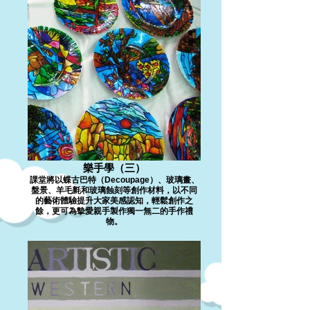
樂手學（三）
課堂將以蝶古巴特（Decoupage）、玻璃畫、
盤景、羊毛氈和玻璃蝕刻等創作材料，以不同
的藝術體驗提升大家美感認知，輕鬆創作之
餘，更可為摰愛親手製作獨一無二的手作禮
物。