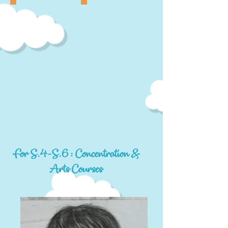
For S.4-S.6 : Concentration &
Arts Courses